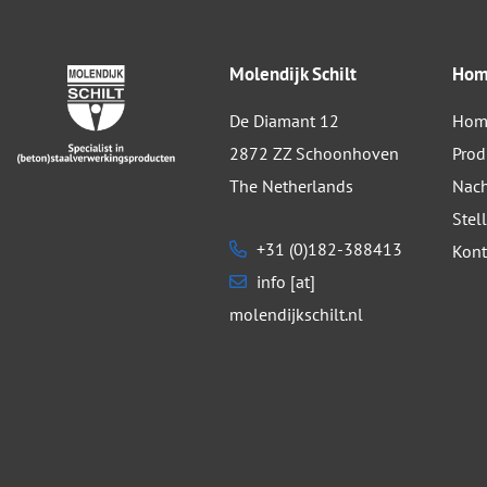
Molendijk Schilt
Ho
De Diamant 12
Hom
2872 ZZ Schoonhoven
Prod
The Netherlands
Nach
Stel
+31 (0)182-388413
Kont
info [at]
molendijkschilt.nl