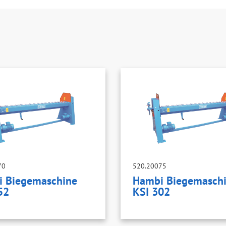
70
520.20075
 Biegemaschine
Hambi Biegemasch
52
KSI 302