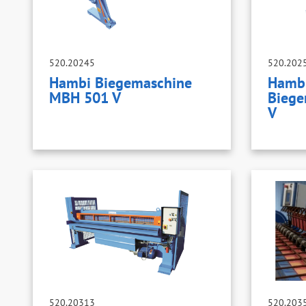
520.20245
520.202
Hambi Biegemaschine
Hambi
MBH 501 V
Biege
V
520.20313
520.203