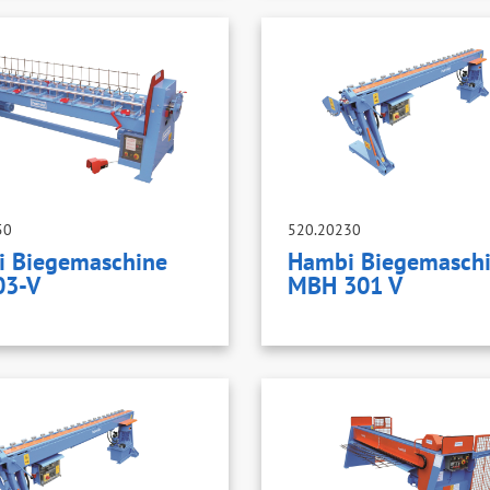
50
520.20230
 Biegemaschine
Hambi Biegemasch
03-V
MBH 301 V