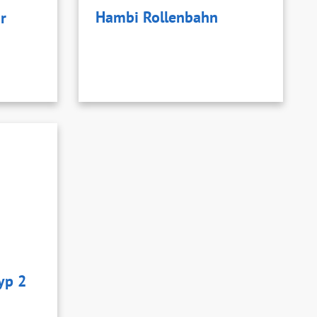
Hambi Rollenbahn
r
yp 2