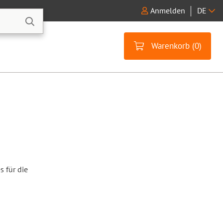
Anmelden
DE
Warenkorb (
0
)
s für die