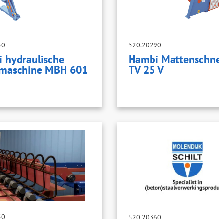
50
520.20290
 hydraulische
Hambi Mattenschne
maschine MBH 601
TV 25 V
50
520.20360