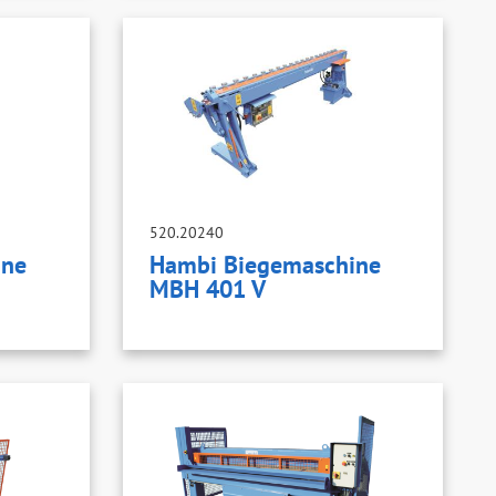
520.20240
ine
Hambi Biegemaschine
MBH 401 V