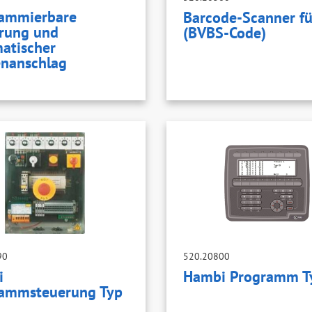
ammierbare
Barcode-Scanner fü
rung und
(BVBS-Code)
atischer
nanschlag
90
520.20800
i
Hambi Programm T
ammsteuerung Typ