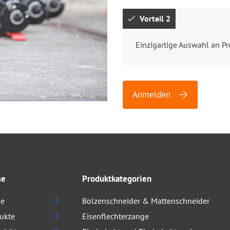
Vorteil 2
Einzigartige Auswahl an P
Anmelden
me
Produktkategorien
e
Bolzenschneider & Mattenschneider
ukte
Eisenflechterzange