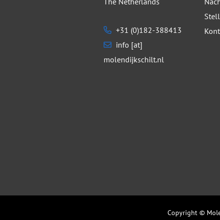
The Netherlands
Nach
Stel
+31 (0)182-388413
Kont
info [at]
molendijkschilt.nl
Copyright © Mole